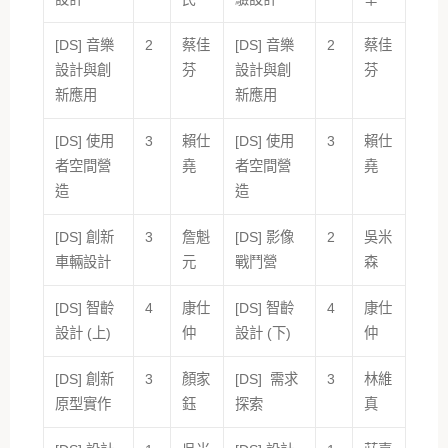
[DS] 音樂
2
蔡佳
[DS] 音樂
2
蔡佳
設計與創
芬
設計與創
芬
新應用
新應用
[DS] 使用
3
賴仕
[DS] 使用
3
賴仕
者空間營
堯
者空間營
堯
造
造
[DS] 創新
3
詹魁
[DS] 影像
2
吳米
車輛設計
元
戰鬥營
森
[DS] 智齡
4
康仕
[DS] 智齡
4
康仕
設計 (上)
仲
設計 (下)
仲
[DS] 創新
3
顏家
[DS] 需求
3
林維
原型實作
鈺
探索
真