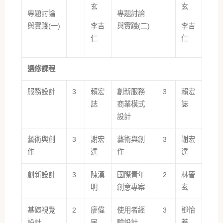
玄
玄
專題討論
專題討論
與實踐(一)
李吉
與實踐(二)
李吉
仁
仁
選修課程
服務設計
3
賴宏
創新服務
3
賴宏
誌
商業模式
誌
設計
藝術與創
3
謝宏
藝術與創
3
謝宏
作
達
作
達
創新設計
3
陳漢
國際青年
2
林晉
明
創意專案
玄
基礎視覺
2
廖偉
使用者經
3
鄧怡
設計
民
驗設計
莘