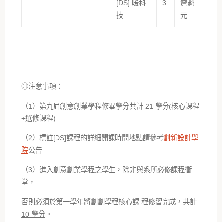
[DS] 暖科
3
詹魁
技
元
◎注意事項：
（1）第九屆創意創業學程修畢學分共計 21 學分(核心課程
+選修課程)
（2）標註[DS]課程的詳細開課時間地點請參考
創新設計學
院
公告
（3）進入創意創業學程之學生，除非與系所必修課程衝
堂，
否則必須於第一學年將創創學程核心課 程修習完成，
共計
10
學分
。