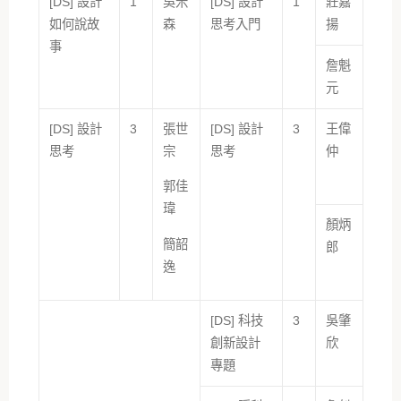
[DS] 設計
1
吳米
[DS] 設計
1
莊嘉
如何說故
森
思考入門
揚
事
詹魁
元
[DS] 設計
3
張世
[DS] 設計
3
王偉
思考
宗
思考
仲
郭佳
瑋
顏炳
簡韶
郎
逸
[DS] 科技
3
吳肇
創新設計
欣
專題