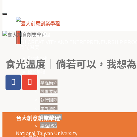
臺大創意創業學程
NTU CREATIVITY AND ENTREPRENEURSHIP PR
食光溫度
Facebook
食光溫度｜倘若可以，我想為
關於學程
學程簡介
設置要點
執行團隊
業界導師
創創學生會
台大創意創業學程
學程Q&A
National Taiwan University
專案成果