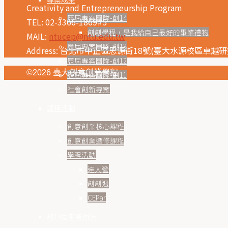
Creativity and Entrepreneurship Program
歷屆專案團隊-創14
TEL: 02-3366-1869#5
創創學程，是我給自己最好的畢業禮物
MAIL:
ntucep@ntu.edu.tw
歷屆專案團隊-創13
Address: 台北市中正區思源街18號(臺大水源校區卓越研究
歷屆專案團隊-創12
©2026 臺大創意創業學程
歷屆專案團隊-創11
社會創新專案
課程活動
創意創業核心課程
創意創業選修課程
學程活動
達人營
創創週
CEPar
創19屆申請辦法