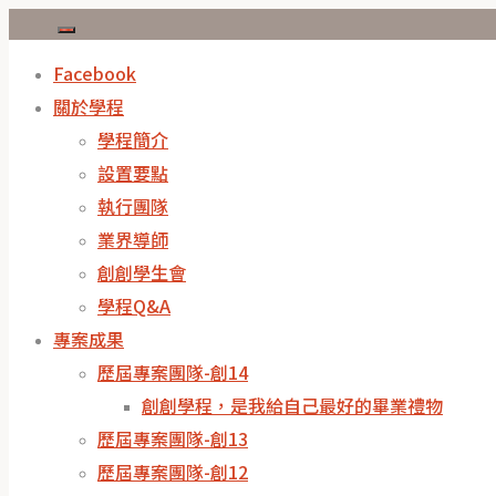
Facebook
關於學程
學程簡介
設置要點
執行團隊
業界導師
創創學生會
學程Q&A
專案成果
歷屆專案團隊-創14
創創學程，是我給自己最好的畢業禮物
歷屆專案團隊-創13
歷屆專案團隊-創12