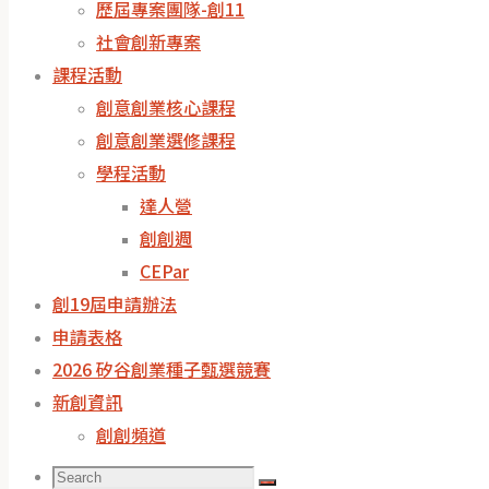
歷屆專案團隊-創11
社會創新專案
課程活動
創意創業核心課程
創意創業選修課程
學程活動
達人營
創創週
CEPar
創19屆申請辦法
申請表格
2026 矽谷創業種子甄選競賽
新創資訊
創創頻道