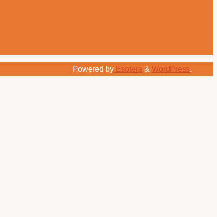
Powered by
Esotera
&
WordPress
.