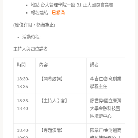
地點:台大管理學院一館 B1 正大國際會議廳
報名連結:
已額滿
(座位有限，額滿為止)
活動時程:
主持人與四位講者
時間
內容
講者
18:30-
【開幕致詞】
李吉仁/創意創業
18:35
學程主任
18:35-
【主持人引言】
廖世偉/國立臺灣
18:40
大學金融科技暨
區塊鏈中心
18:40-
【專題演講】
陳章正/金財通商
19:00
務科技服務公司