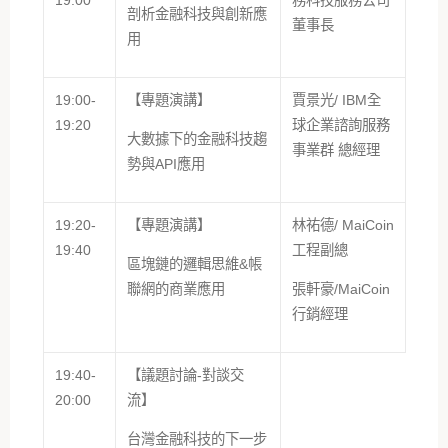
剖析金融科技與創新應
董事長
用
19:00-
【專題演講】
賈景光/ IBM全
19:20
球企業諮詢服務
大數據下的金融科技趨
事業群 總經理
勢與API應用
19:20-
【專題演講】
林祐德/ MaiCoin
19:40
工程副總
區塊鏈的邏輯思維&帳
聯網的商業應用
張軒豪/MaiCoin
行銷經理
19:40-
【議題討論-對談交
20:00
流】
台灣金融科技的下一步