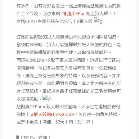
有多久，沒有好好看看這一路上陪你經歷風風雨雨的夥
伴了？今晚，我想來點
#創創CEPar
配上狼人殺！！！
本屆CEPar主題任務在此公告！#狼人殺
.
綜藝節目掀起的狼人殺風潮由不同腳色不同陣營組成，
當夜晚來臨時，狼人可以選擇殺掉好人陣營的腳色，過
程中需要最細膩的觀察與推理，以取得最終勝利。
而這次的CEPar擷取了狼人殺的精隨，透過執行任務來
取得勝利！每位參與者在入會場時會拿到一張任務紙
條，紙條上寫有任務對象的特徵、以及任務內容。如果
順利完成任務，就能把對方殺掉，拿走對方所持有的所
有任務紙條。最終擁有最多任務紙條的前三名參與者可
以獲得獎勵。
超擬真CEParｘ狼人殺即將登場，大家也在進場前得記
的換上
#狼人殺的DressCode
，可以是一個角色特徵、
或是小道具！準備一起大！開！殺！界！
.
▌CEP Par 資訊：