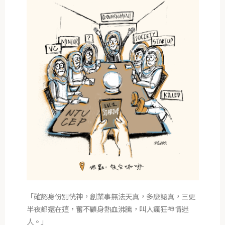
「確認身份別恍神，創業事無法天真，多麼認真，三更
半夜都還在這，奮不顧身熱血沸騰，叫人瘋狂神情迷
人。」