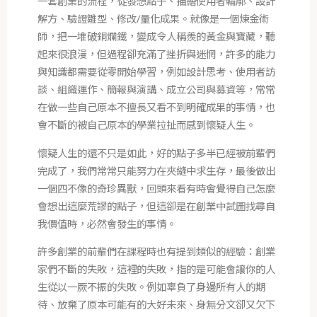
一套創業的流程，從發想點子、描繪使用者輪廓、設計
解方、驗證雛型、修改/量化成果。就像是一個煉金術
師，把一堆破銅爛鐵，變成令人稱羨的黃金與寶藏，聽
起來很浪漫，但過程卻充滿了挫折與迷惘，許多的能力
與知識都需要從零開始學習，例如設計思考、使用者訪
談、組織運作、簡報與演講、成立公司與募資等，常常
在做一些自己原本不擅長又看不到明確成果的事情，也
會不斷的被自己原本的學業拉扯而感到懷疑人生。
懷疑人生的還不只是如此，好的點子多半已經被前輩們
完成了，我們常常只能努力在夾縫中求生存，最後做出
一個四不像的奇珍異獸，回頭來看有時會覺得自己怎麼
會想出這麼荒謬的點子，但這卻是在創業中試圖找尋自
我價值時，必然會發生的事情。
許多創業的前輩們在課程時也有提到類似的經驗：創業
家們不斷的失敗，這裡的失敗，指的是可能會讓你的人
生從以一厥不振的失敗。例如辜負了身邊所有人的期
待、放棄了原本可能有的大好未來、身無分文卻又欠下