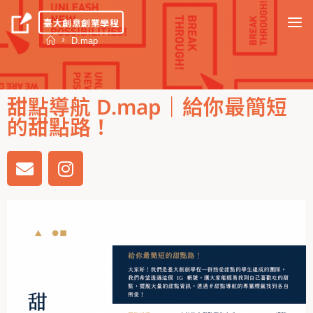
臺大創意創業學程
D.map
甜點導航 D.map｜給你最簡短
的甜點路！