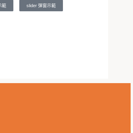
示範
slider 彈窗示範