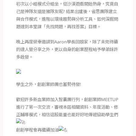
初次以小組模式分組坐，從沙漠遊戲開始熱身，究竟自
己是神隊友還是豬隊友呢? 結果出爐後，省思團隊建立
與合作模式，進階以環境趨勢與分析工具、如何深掘問
題達到本堂課「先找問題，再找答案」目標。
晚上再度榮幸邀請到Aaron學長回娘家，除了未完待續
的達人營分享之外，更以自身的創業歷程給予學弟妹許
多啟發。
學生之外，創創業師團也蓄勢待發!
歡迎許多新血業師加入智囊團行列，創創業師MEETUP
進行了第一次交流，審視本屆相關資料、年度活動、修
正輔導模式，相信這股能量也能好好地傳遞協助學生們
創創學程會再繼續加油