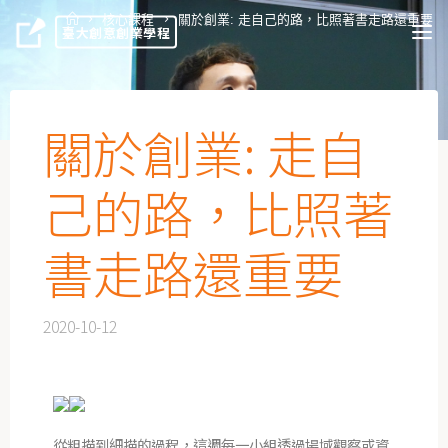
核心課程
關於創業: 走自己的路，比照著書走路還重要
臺大創意創業學程
關於創業: 走自
己的路，比照著
書走路還重要
2020-10-12
從粗描到細描的過程，這週每一小組透過場域觀察或資