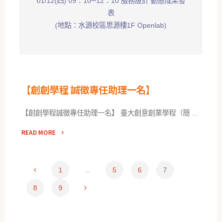
01/12(四) 09：10─12：10 服務設計 動態成果發
表
(地點：水源校區思源樓1F Openlab)
【創創學程 誠徵專任助理一名】
【創創學程誠徵專任助理一名】 臺大創意創業學程（簡 …
READ MORE
1
...
5
6
7
8
9