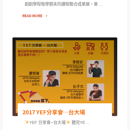
創創學程每學期末的課程聯合成果展，會 …
READ MORE
2017 YEF分享會─台大場
YEF 分享會─台大場
聽完YE …